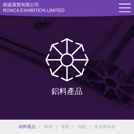
朗嘉展覽有限公司
RONCA EXHIBITION LIMITED
鋁料產品
鋁料產品
|
傢俱
|
電燈
|
地毯
|
多次用木器