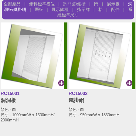
全部產品
|
鋁料標準攤位
|
詢問桌/鎖櫃
|
門
|
展示板
|
洞
洞板/鐵掛網
|
層板
|
展示飾櫃
|
指示牌
|
枱
|
配件
|
系
統標準尺寸
RC15001
RC15002
洞洞板
鐵掛網
顏色 - 白
顏色 - 白
尺寸 - 1000mmW x 1600mmH/
尺寸 - 950mmW x 1830mmH
2000mmH